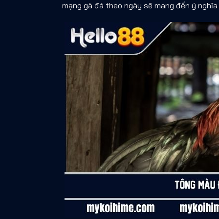
mạng gà đá theo ngày
sẽ mang đến ý nghĩa t