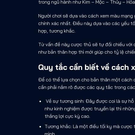
trong ngũ hành như Kim – Mộc – Thủy – Hỏa
Người chơi sẽ dựa vào
cách xem màu mạng 
chính xác nhất. Điều này dựa vào các yếu t
hợp, tương khắc.
Từ vấn đề này cược thủ sẽ tự đối chiếu vớ
như bản thân hợp thì mới giúp cho tỷ lệ chi
Quy tắc cần biết về cách
Để có thể lựa chọn cho bản thân một cách c
cần phải nắm rõ được các quy tắc trong c
ác
Về sự tương sinh: Đây được coi là sự hỗ
như kinh nghiệm được truyền lại thì nhữn
thắng lợi cực kỳ cao.
Tương khắc: Là một điều tối kỵ mà cược t
mình.