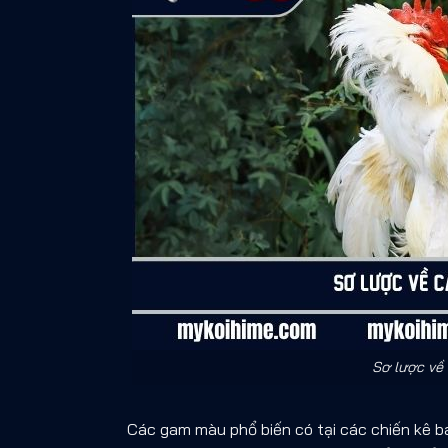
Sơ lược về
Các gam màu phổ biến có tại các chiến kê ba