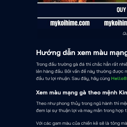
Qu
Hướng dẫn xem màu mạng 
Trong đấu trường gà đá thì chắc hẳn rất nhi
lên hàng đầu. Bởi vấn đề này thường được nhi
đầu tư lợi nhuận. Sau đây, hãy cùng
Hello
Xem màu mạng gà theo mệnh Ki
Theo như phong thủy trong ngũ hành thì mệ
đem lại sự thuận lợi và may mắn trong hợp 
Với các gam màu của chiến kê sẽ là tông mà