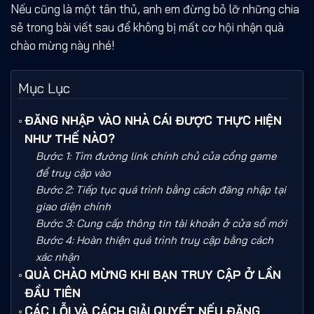
Nếu cũng là một tân thủ, anh em đừng bỏ lỡ những chia
sẻ trong bài viết sau để không bị mất cơ hội nhận quà
chào mừng này nhé!
Mục Lục
ĐĂNG NHẬP VÀO NHÀ CÁI ĐƯỢC THỰC HIỆN
NHƯ THẾ NÀO?
Bước 1: Tìm đường link chính chủ của cổng game
để truy cập vào
Bước 2: Tiếp tục quá trình bằng cách đăng nhập tại
giao diện chính
Bước 3: Cung cấp thông tin tài khoản ở cửa sổ mới
Bước 4: Hoàn thiện quá trình truy cập bằng cách
xác nhận
QUÀ CHÀO MỪNG KHI BẠN TRUY CẬP Ở LẦN
ĐẦU TIÊN
CÁC LỖI VÀ CÁCH GIẢI QUYẾT NẾU ĐĂNG