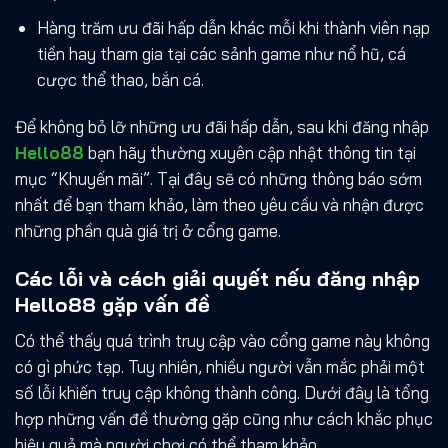
Hàng trăm ưu đãi hấp dẫn khác mỗi khi thành viên nạp
tiền hay tham gia tại các sảnh game như nổ hũ, cá
cược thể thao, bắn cá.
Để không bỏ lỡ những ưu đãi hấp dẫn, sau khi
đăng nhập
Hello88
bạn hãy thường xuyên cập nhật thông tin tại
mục “Khuyến mãi”. Tại đây sẽ có những thông báo sớm
nhất để bạn tham khảo, làm theo yêu cầu và nhận được
những phần quà giá trị ở cổng game.
Các lỗi và cách giải quyết nếu đăng nhập
Hello88 gặp vấn đề
Có thể thấy quá trình truy cập vào cổng game này không
có gì phức tạp. Tuy nhiên, nhiều người vẫn mắc phải một
số lỗi khiến truy cập không thành công. Dưới đây là tổng
hợp những vấn đề thường gặp cũng như cách khắc phục
hiệu quả mà người chơi có thể tham khảo.