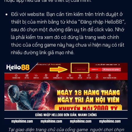
Đối với website: Bạn cần tìm kiếm trên trình duyệt ở
thiết bị của mình bằng từ khóa “
Đăng nhập Hello88
”,
sau đó chọn một đường dẫn uy tín để click vào. Nhớ
là phải kiểm tra xem đó có đúng là trang web chính
thức của cổng game này hay chưa vì hiện nay có rất
nhiều đường link giả mạo nhé.
Tại giao diện trang chủ của cổng game người chơi chọn