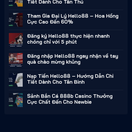
Tiết Dành Cho Tân Thủ
Tham Gia Đại Lý Hello88 – Hoa Hồng
Cực Cao Đến 60%
Đăng ký Hello88 thực hiện nhanh
chóng chỉ với 5 phút
Đăng nhập Hello88 ngay nhận về tay
quà chào mừng khủng
Nạp Tiền Hello88 – Hướng Dẫn Chi
Tiết Dành Cho Tân Binh
Sảnh Bắn Cá 888b Casino Thưởng
Cực Chất Đến Cho Newbie