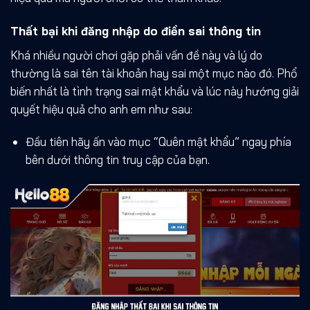
Thất bại khi đăng nhập do điền sai thông tin
Khá nhiều người chơi gặp phải vấn đề này và lý do
thường là sai tên tài khoản hay sai một mục nào đó. Phổ
biến nhất là tình trạng sai mật khẩu và lúc này hướng giải
quyết hiệu quả cho anh em như sau:
Đầu tiên hãy ấn vào mục “Quên mật khẩu” ngay phía
bên dưới thông tin truy cập của bạn.