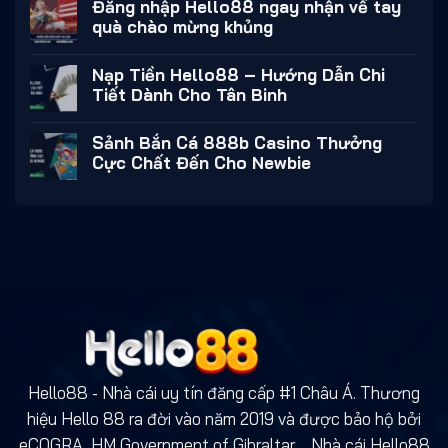
Đăng nhập Hello88 ngay nhận về tay
quà chào mừng khủng
Nạp Tiền Hello88 – Hướng Dẫn Chi
Tiết Dành Cho Tân Binh
Sảnh Bắn Cá 888b Casino Thưởng
Cực Chất Đến Cho Newbie
Hello88 - Nhà cái uy tín đăng cấp #1 Châu Á. Thương
hiệu Hello 88 ra đời vào năm 2019 và được bảo hộ bởi
eCOGRA
,
HM Government of Gibraltar,... Nhà cái Hello88