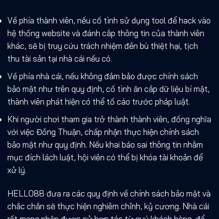
Về phía thành viên, nếu cố tình sử dụng tool để hack vào
hệ thống website và đánh cắp thông tin của thành viên
khác, sẽ bị truy cứu trách nhiệm đền bù thiệt hại, tịch
thu tài sản tại nhà cái nếu có.
Về phía nhà cái, nếu không đảm bảo được
chính sách
bảo mật
như trên quy định, cố tình ăn cắp dữ liệu bí mật,
thành viên phát hiện có thể tố cáo trước pháp luật.
Khi người chơi tham gia trở thành thành viên, đồng nghĩa
với việc Đồng Thuận, chấp nhận thực hiện
chính sách
bảo mật
như quy định. Nếu khai báo sai thông tin nhằm
mục đích lách luật, hội viên có thể bị khóa tài khoản để
xử lý.
HELLO88 đưa ra các quy định về
chính sách bảo mật
và
chắc chắn sẽ thực hiện nghiêm chỉnh, kỷ cương. Nhà cái
rất mong nhận được sử hợp tác từ quý khách hàng, để