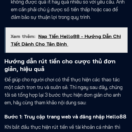
không được quá ít hay quá nhiều so với yêu cầu. Anh
em cần phải chú ý được số tiền thấp hoặc cao để
đảm bảo sự thuận lợi trong quy trình.
Xem thêm:
Nạp Tiền Hello88 - Hướng Dẫn Chi
Tiết Dành Cho Tân Binh
Hướng dẫn rút tiền cho cược thủ đơn
giản, hiệu quả
Để giúp cho người chơi có thể thực hiện các thao tác
một cách trơn tru và suôn sẻ. Thì ngay sau đây, chúng
tôi sẽ tổng hợp lại 3 bước thực hiện đơn giản cho anh
em, hãy cùng tham khảo nội dung sau:
Bước 1: Truy cập trang web và đăng nhập Hello88
Khi bắt đầu thực hiện
rút tiền
về tài khoản cá nhân thì