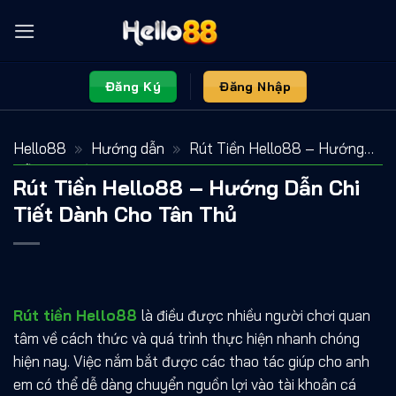
Skip
to
content
Đăng Ký
Đăng Nhập
Hello88
»
Hướng dẫn
»
Rút Tiền Hello88 – Hướng
Dẫn Chi Tiết Dành Cho Tân Thủ
Rút Tiền Hello88 – Hướng Dẫn Chi
Tiết Dành Cho Tân Thủ
Rút tiền Hello88
là điều được nhiều người chơi quan
tâm về cách thức và quá trình thực hiện nhanh chóng
hiện nay. Việc nắm bắt được các thao tác giúp cho anh
em có thể dễ dàng chuyển nguồn lợi vào tài khoản cá