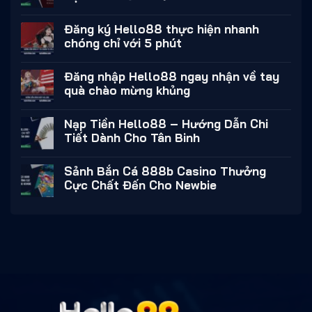
Đăng ký Hello88 thực hiện nhanh
chóng chỉ với 5 phút
Đăng nhập Hello88 ngay nhận về tay
quà chào mừng khủng
Nạp Tiền Hello88 – Hướng Dẫn Chi
Tiết Dành Cho Tân Binh
Sảnh Bắn Cá 888b Casino Thưởng
Cực Chất Đến Cho Newbie