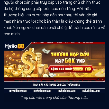
người chơi cần phải truy cập vào trang chủ chính thức
do hệ thống cung cấp trên các nền tảng. Với một
thương hiệu cá cược hấp dẫn như này thì vấn đề giả
mạo nhằm trục lợi cho bản thân là điều không thể tránh
khỏi. Nên người chơi cần phải chú ý để tránh các rủi ro về
cho mình.
Truy cập vào trang chủ của thương hiệu