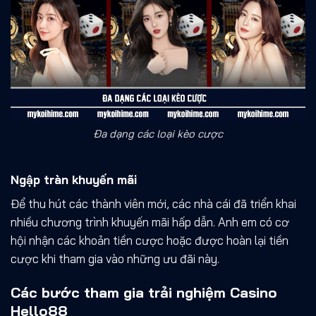
Đa dạng các loại kèo cược
Ngập tràn khuyến mãi
Để thu hút các thành viên mới, các nhà cái đã triển khai
nhiều chương trình khuyến mãi hấp dẫn. Anh em có cơ
hội nhận các khoản tiền cược hoặc được hoàn lại tiền
cược khi tham gia vào những ưu đãi này.
Các bước tham gia trải nghiệm Casino
Hello88