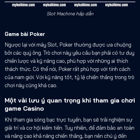
Slot Machine hấp dẫn
Game bài Poker
Ngược lại với máy Slot, Poker thường được ưa chuộng
bởi các quý ông. Trò chơi này yêu cầu bạn phải có tư duy
chiến lược và kỹ năng cao, phù hợp với những ai thích
thách thức. Có thể nói, Poker rất phù hợp với tính cách
của nam giới. Với kỹ năng tốt, tỷ lệ chiến thắng trong trò
chơi này cũng khá cao.
Một vài lưu ý quan trọng khi tham gia chơi
game Casino
Khi tham gia sòng bạc trực tuyến, bạn sẽ trải nghiệm sự
giải trí và cơ hội kiếm tiền. Tuy nhiên, để đảm bảo an toàn
và nâng cao khả năng chiến thắng, bạn nên chú ý đến