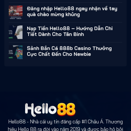
Đăng nhập Hello88 ngay nhận về tay
quà chào mừng khủng
Nạp Tiền Hello88 – Hướng Dẫn Chi
Tiết Dành Cho Tân Binh
Sảnh Bắn Cá 888b Casino Thưởng
Cực Chất Đến Cho Newbie
Hello88 - Nhà cái uy tín đăng cấp #1 Châu Á. Thương
hiệu Hello 88 ra đời vào năm 2019 và được bảo hộ bởi