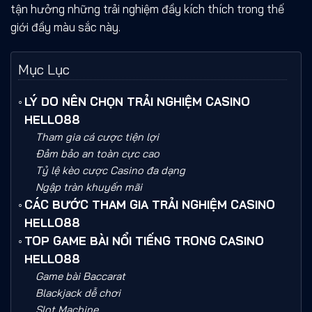
tận hưởng những trải nghiệm đầy kích thích trong thế
giới đầy màu sắc này.
Mục Lục
LÝ DO NÊN CHỌN TRẢI NGHIỆM CASINO
HELLO88
Tham gia cá cược tiện lợi
Đảm bảo an toàn cực cao
Tỷ lệ kèo cược Casino đa dạng
Ngập tràn khuyến mãi
CÁC BƯỚC THAM GIA TRẢI NGHIỆM CASINO
HELLO88
TOP GAME BÀI NỔI TIẾNG TRONG CASINO
HELLO88
Game bài Baccarat
Blackjack dễ chơi
Slot Machine