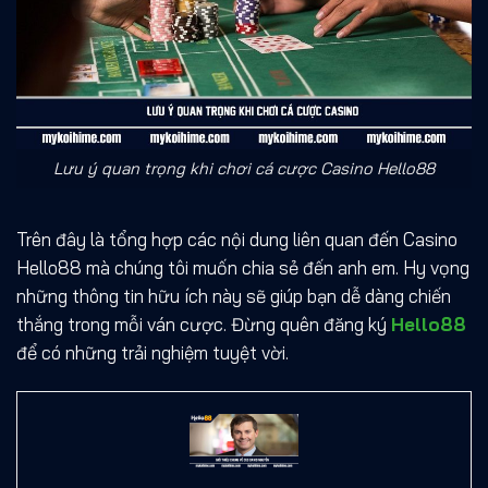
Lưu ý quan trọng khi chơi cá cược Casino Hello88
Trên đây là tổng hợp các nội dung liên quan đến
Casino
Hello88
mà chúng tôi muốn chia sẻ đến anh em. Hy vọng
những thông tin hữu ích này sẽ giúp bạn dễ dàng chiến
thắng trong mỗi ván cược. Đừng quên đăng ký
Hello88
để có những trải nghiệm tuyệt vời.