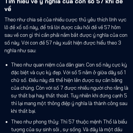
Tìm hiểu về ý nghĩa của con số 57 khi đề
về
Theo như chia sẻ của nhiều cược thủ yêu thích lĩnh vực
lô đề xổ số này, để trả lời được câu hỏi
đề về 57 hôm
sau về con gì
thì cần phải nắm bắt được ý nghĩa của con
số này. Với con đề 57 này xuất hiện được hiểu theo 3
nghĩa như sau:
Theo như quan niệm của dân gian: Con số này cực kỳ
đặc biệt và cực kỳ đẹp. Với số 5 nằm ở giữa dãy số 1
chữ số. Điều này đã thể hiện lên được sự cân bằng
của chúng. Còn với số 7 được nhiều người cho rằng là
sự thất bại hay thất thoát. Tuy nhiên khi đứng cạnh 5
thì lại mang một thông điệp ý nghĩa là thành công sau
khi thất bại.
Theo như phong thủy: Thì 57 thuộc mệnh Thổ là biểu
tượng của sự sinh sôi , sự sống. Và đây là một dấu