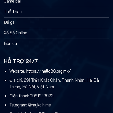
Game bài
Thể Thao
Đá gà
Xổ Số Online
Bắn cá
HỖ TRỢ 24/7
Website:
https://hello88.org.mx/
Địa chỉ:
291 Trần Khát Chân, Thanh Nhàn, Hai Bà
Trưng, Hà Nội, Việt Nam
Điện thoại:
0981923923
Telegram: @mykoihime