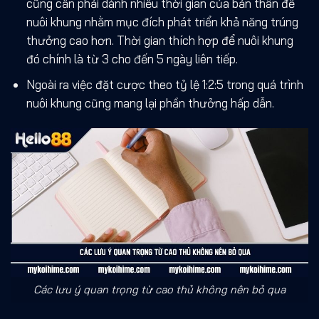
cũng cần phải dành nhiều thời gian của bản thân để
nuôi khung nhằm mục đích phát triển khả năng trúng
thưởng cao hơn. Thời gian thích hợp để nuôi khung
đó chính là từ 3 cho đến 5 ngày liên tiếp.
Ngoài ra việc đặt cược theo tỷ lệ 1:2:5 trong quá trình
nuôi khung cũng mang lại phần thưởng hấp dẫn.
Các lưu ý quan trọng từ cao thủ không nên bỏ qua