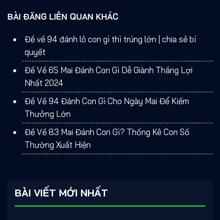
BÀI ĐĂNG LIÊN QUAN KHÁC
Đề về 94 đánh lô con gì thì trúng lớn | chia sẻ bí
quyết
Đề Về 65 Mai Đánh Con Gì Dễ Giành Thắng Lợi
Nhất 2024
Đề Về 94 Đánh Con Gì Cho Ngày Mai Để Kiếm
Thưởng Lớn
Đề Về 83 Mai Đánh Con Gì? Thống Kê Con Số
Thường Xuất Hiện
BÀI VIẾT MỚI NHẤT