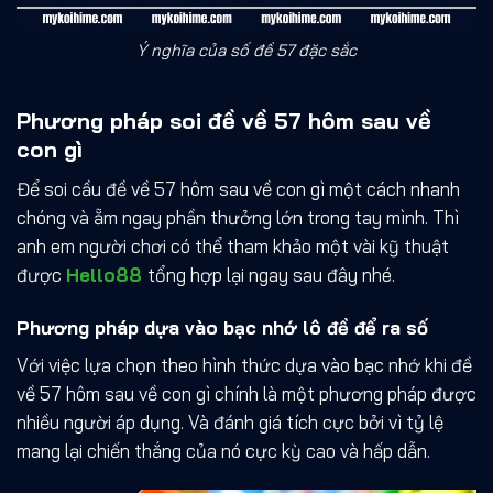
Ý nghĩa của số đề 57 đặc sắc
Phương pháp soi đề về 57 hôm sau về
con gì
Để soi cầu
đề về 57 hôm sau về con gì
một cách nhanh
chóng và ẵm ngay phần thưởng lớn trong tay mình. Thì
anh em người chơi có thể tham khảo một vài kỹ thuật
được
Hello88
tổng hợp lại ngay sau đây nhé.
Phương pháp dựa vào bạc nhớ lô đề để ra số
Với việc lựa chọn theo hình thức dựa vào bạc nhớ khi
đề
về 57 hôm sau về con gì
chính là một phương pháp được
nhiều người áp dụng. Và đánh giá tích cực bởi vì tỷ lệ
mang lại chiến thắng của nó cực kỳ cao và hấp dẫn.