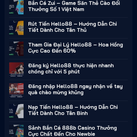
Bắn Cá Zui – Game Săn Thẻ Cào Đổi
Thưởng Số 1 Việt Nam
Rút Tiền Hello88 – Hướng Dẫn Chi
Tiết Dành Cho Tân Thủ
Tham Gia Đại Lý Hello88 – Hoa Hồng
Cực Cao Đến 60%
Đăng ký Hello88 thực hiện nhanh
chóng chỉ với 5 phút
Đăng nhập Hello88 ngay nhận về tay
quà chào mừng khủng
Nạp Tiền Hello88 – Hướng Dẫn Chi
Tiết Dành Cho Tân Binh
Sảnh Bắn Cá 888b Casino Thưởng
Cực Chất Đến Cho Newbie