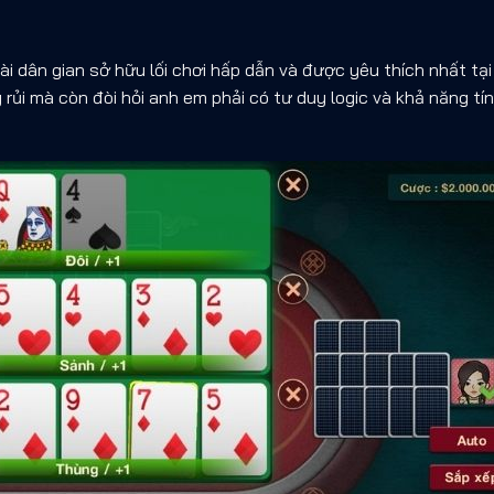
i dân gian sở hữu lối chơi hấp dẫn và được yêu thích nhất tại
rủi mà còn đòi hỏi anh em phải có tư duy logic và khả năng tí