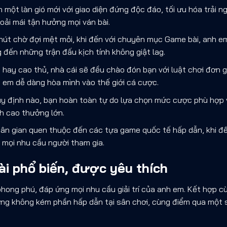
một làn gió mới với giao diện đứng độc đáo, tối ưu hóa trải n
oải mái tận hưởng mọi ván bài.
hút chờ đợi mệt mỏi, khi đến với chuyên mục
Game bài
, anh e
 đến những trận đấu kịch tính không giật lag.
nh hay cao thủ, nhà cái sẽ đều chào đón bạn với luật chơi đơn g
h em dễ dàng hòa mình vào thế giới cá cược.
quy định nào, bạn hoàn toàn tự do lựa chọn mức cược phù hợp 
h cao thưởng lớn.
n gian quen thuộc đến các tựa game quốc tế hấp dẫn, khi đế
 mọi nhu cầu người tham gia.
i phổ biến, được yêu thích
ong phú, đáp ứng mọi nhu cầu giải trí của anh em. Kết hợp c
hưng không kém phần hấp dẫn tại sân chơi, cùng điểm qua một 