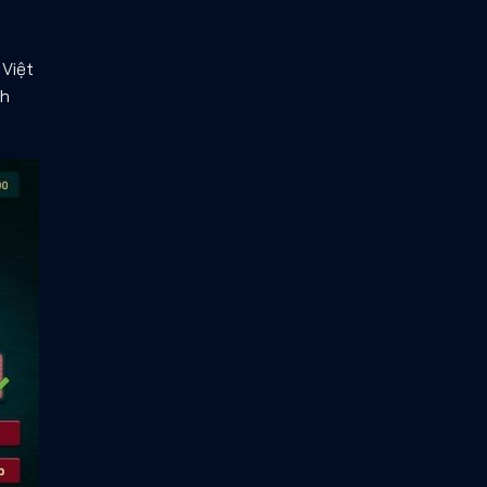
 Việt
nh