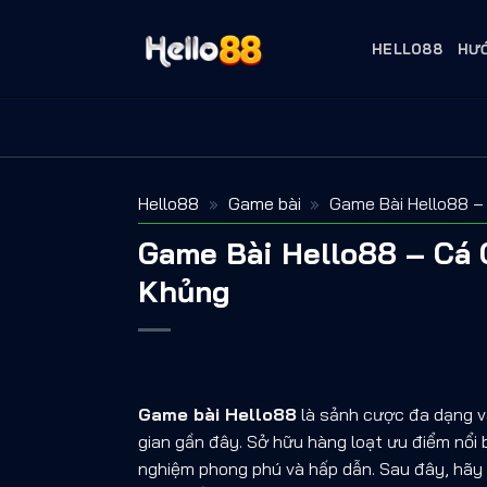
Skip
to
HELLO88
HƯ
content
Hello88
»
Game bài
»
Game Bài Hello88 
Game Bài Hello88 – Cá
Khủng
Game bài Hello88
là sảnh cược đa dạng và
gian gần đây. Sở hữu hàng loạt ưu điểm nổi
nghiệm phong phú và hấp dẫn. Sau đây, hãy