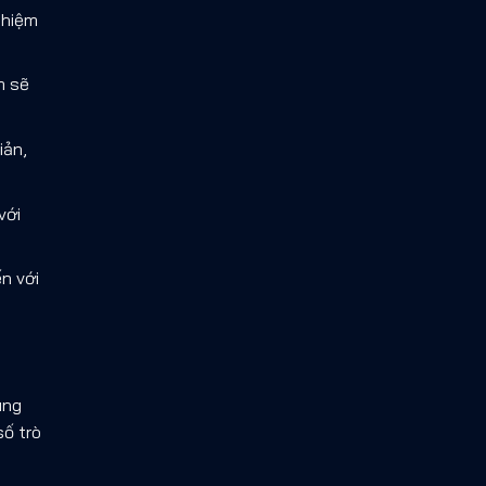
ghiệm
m sẽ
iản,
với
n với
ùng
số trò