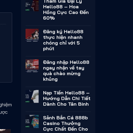
Tham Gia Đại Lý
Hello88 – Hoa
Hồng Cực Cao Đến
60%
Đăng ký Hello88
thực hiện nhanh
chóng chỉ với 5
phút
Đăng nhập Hello88
ngay nhận về tay
quà chào mừng
khủng
Nạp Tiền Hello88 –
Hướng Dẫn Chi Tiết
Dành Cho Tân Binh
nghiệm
được
Sảnh Bắn Cá 888b
Casino Thưởng
Cực Chất Đến Cho