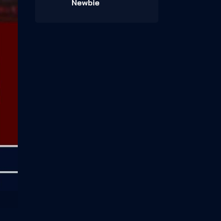
Newbie