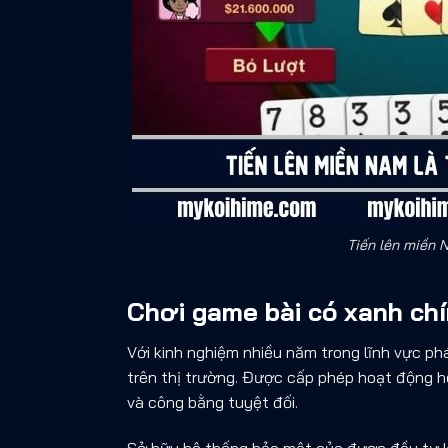
Tiến lên miền N
Chơi game bài có xanh ch
Với kinh nghiệm nhiều năm trong lĩnh vực phá
trên thị trường. Được cấp phép hoạt động 
và công bằng tuyệt đối.