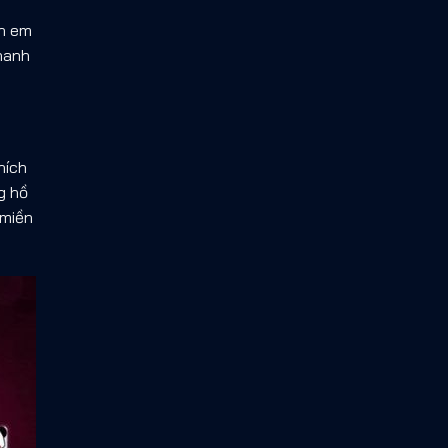
nh em
nhanh
hích
g hồ
 miền