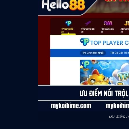
Ưu điểm nổ