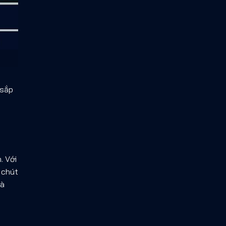
 sắp
. Với
 chút
là