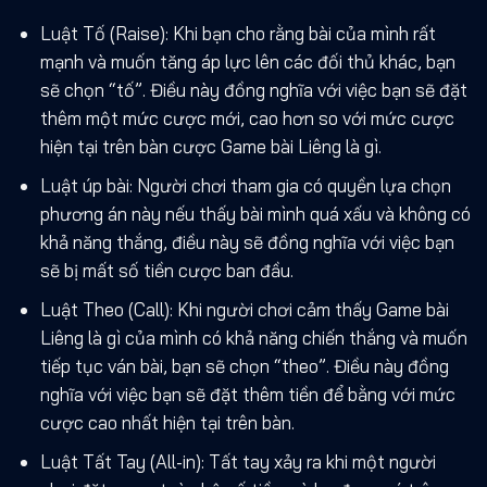
Luật Tố (Raise): Khi bạn cho rằng bài của mình rất
mạnh và muốn tăng áp lực lên các đối thủ khác, bạn
sẽ chọn “tố”. Điều này đồng nghĩa với việc bạn sẽ đặt
thêm một mức cược mới, cao hơn so với mức cược
hiện tại trên bàn cược
Game bài Liêng là gì.
Luật úp bài: Người chơi tham gia có quyền lựa chọn
phương án này nếu thấy bài mình quá xấu và không có
khả năng thắng, điều này sẽ đồng nghĩa với việc bạn
sẽ bị mất số tiền cược ban đầu.
Luật Theo (Call): Khi người chơi cảm thấy
Game bài
Liêng là gì
của mình có khả năng chiến thắng và muốn
tiếp tục ván bài, bạn sẽ chọn “theo”. Điều này đồng
nghĩa với việc bạn sẽ đặt thêm tiền để bằng với mức
cược cao nhất hiện tại trên bàn.
Luật Tất Tay (All-in): Tất tay xảy ra khi một người