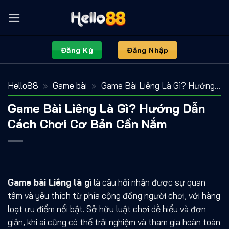
Skip
to
content
Đăng Ký
Đăng Nhập
Hello88
»
Game bài
»
Game Bài Liêng Là Gì? Hướng
Dẫn Cách Chơi Cơ Bản Cần Nắm
Game Bài Liêng Là Gì? Hướng Dẫn
Cách Chơi Cơ Bản Cần Nắm
Game bài Liêng là gì
là câu hỏi nhận được sự quan
tâm và yêu thích từ phía cộng đồng người chơi, với hàng
loạt ưu điểm nổi bật. Sở hữu luật chơi dễ hiểu và đơn
giản, khi ai cũng có thể trải nghiệm và tham gia hoàn toàn