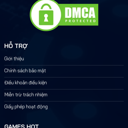
HỖ TRỢ
Giới thiệu
Chính sách bảo mật
Điều khoản điều kiện
Miễn trừ trách nhiệm
Giấy phép hoạt động
GAMES HOT