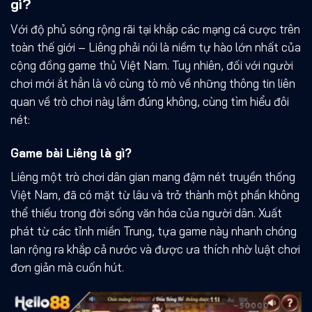
gì?
Với độ phủ sóng rộng rãi tại khắp các mạng cá cược trên
toàn thế giới – Liêng phải nói là niềm tự hào lớn nhất của
cộng đồng game thủ Việt Nam. Tuy nhiên, đối với người
chơi mới ắt hẳn là vô cùng tò mò về những thông tin liên
quan về trò chơi này lắm đúng không, cùng tìm hiểu đôi
nét:
Game bài Liêng là gì?
Liêng một trò chơi dân gian mang đậm nét truyền thống
Việt Nam, đã có mặt từ lâu và trở thành một phần không
thể thiếu trong đời sống văn hóa của người dân. Xuất
phát từ các tỉnh miền Trung, tựa game này nhanh chóng
lan rộng ra khắp cả nước và được ưa thích nhờ luật chơi
đơn giản mà cuốn hút.