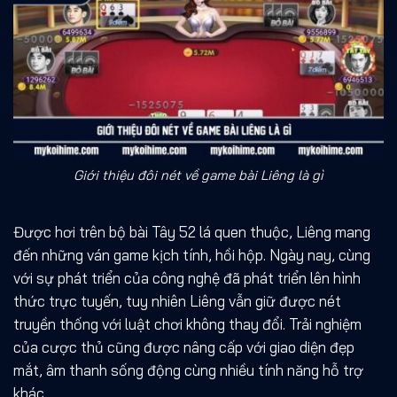
Giới thiệu đôi nét về game bài Liêng là gì
Được hơi trên bộ bài Tây 52 lá quen thuộc, Liêng mang
đến những ván game kịch tính, hồi hộp. Ngày nay, cùng
với sự phát triển của công nghệ đã phát triển lên hình
thức trực tuyến, tuy nhiên Liêng vẫn giữ được nét
truyền thống với luật chơi không thay đổi. Trải nghiệm
của cược thủ cũng được nâng cấp với giao diện đẹp
mắt, âm thanh sống động cùng nhiều tính năng hỗ trợ
khác.