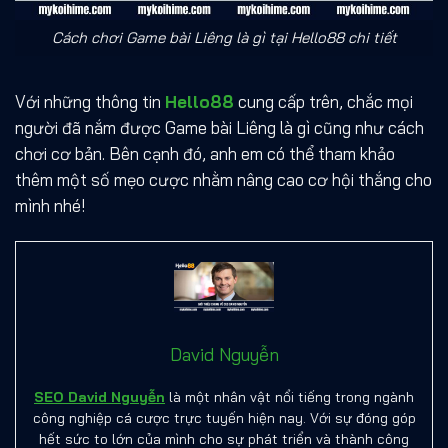
Cách chơi Game bài Liêng là gì tại Hello88 chi tiết
Với những thông tin
Hello88
cung cấp trên, chắc mọi
người đã nắm được
Game bài Liêng là gì
cũng như cách
chơi cơ bản. Bên cạnh đó, anh em có thể tham khảo
thêm một số mẹo cược nhằm nâng cao cơ hội thắng cho
mình nhé!
David Nguyễn
SEO David Nguyễn
là một nhân vật nổi tiếng trong ngành
công nghiệp cá cược trực tuyến hiện nay. Với sự đóng góp
hết sức to lớn của mình cho sự phát triển và thành công