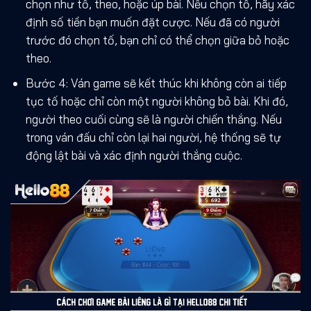
chọn như tố, theo, hoặc úp bài. Nếu chọn tố, hãy xác
định số tiền bạn muốn đặt cược. Nếu đã có người
trước đó chọn tố, bạn chỉ có thể chọn giữa bỏ hoặc
theo.
Bước 4: Ván game sẽ kết thúc khi không còn ai tiếp
tục tố hoặc chỉ còn một người không bỏ bài. Khi đó,
người theo cuối cùng sẽ là người chiến thắng. Nếu
trong ván đấu chỉ còn lại hai người, hệ thống sẽ tự
động lật bài và xác định người thắng cuộc.