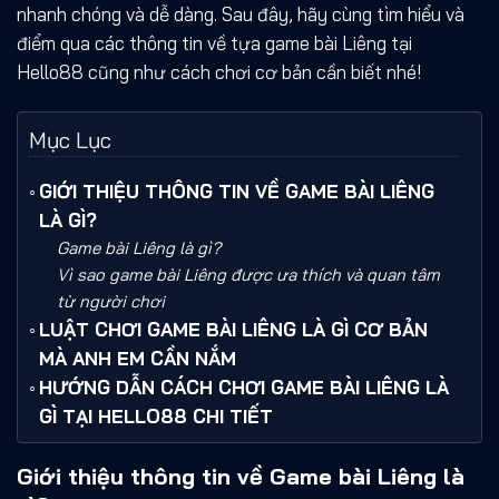
nhanh chóng và dễ dàng. Sau đây, hãy cùng tìm hiểu và
điểm qua các thông tin về tựa game bài Liêng tại
Hello88 cũng như cách chơi cơ bản cần biết nhé!
Mục Lục
GIỚI THIỆU THÔNG TIN VỀ GAME BÀI LIÊNG
LÀ GÌ?
Game bài Liêng là gì?
Vì sao game bài Liêng được ưa thích và quan tâm
từ người chơi
LUẬT CHƠI GAME BÀI LIÊNG LÀ GÌ CƠ BẢN
MÀ ANH EM CẦN NẮM
HƯỚNG DẪN CÁCH CHƠI GAME BÀI LIÊNG LÀ
GÌ TẠI HELLO88 CHI TIẾT
Giới thiệu thông tin về Game bài Liêng là