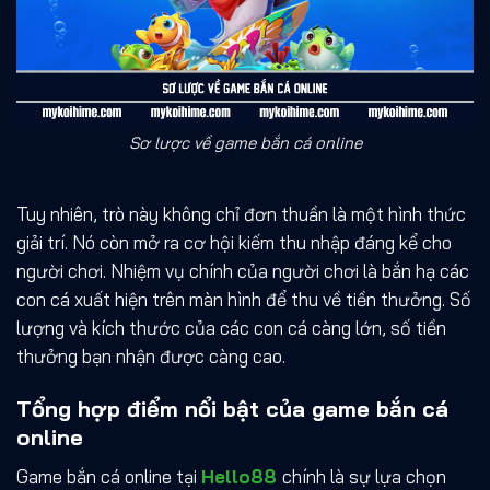
Sơ lược về game bắn cá online
Tuy nhiên, trò này không chỉ đơn thuần là một hình thức
giải trí. Nó còn mở ra cơ hội kiếm thu nhập đáng kể cho
người chơi. Nhiệm vụ chính của người chơi là bắn hạ các
con cá xuất hiện trên màn hình để thu về tiền thưởng. Số
lượng và kích thước của các con cá càng lớn, số tiền
thưởng bạn nhận được càng cao.
Tổng hợp điểm nổi bật của game bắn cá
online
Game bắn cá online tại
Hello88
chính là sự lựa chọn