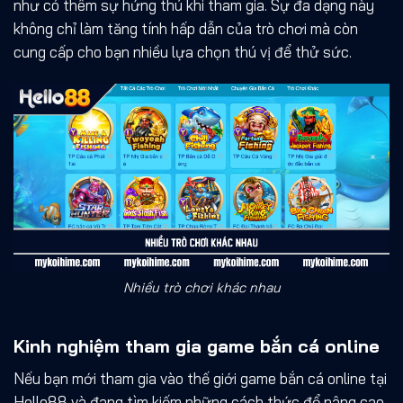
như có thêm sự hứng thú khi tham gia. Sự đa dạng này
không chỉ làm tăng tính hấp dẫn của trò chơi mà còn
cung cấp cho bạn nhiều lựa chọn thú vị để thử sức.
Nhiều trò chơi khác nhau
Kinh nghiệm tham gia game bắn cá online
Nếu bạn mới tham gia vào thế giới
game bắn cá online tại
Hello88 và đang tìm kiếm những cách thức để nâng cao