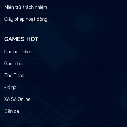
Miễn trừ trách nhiệm
Giấy phép hoạt động
GAMES HOT
Casino Online
Game bài
Thể Thao
Đá gà
Xổ Số Online
Bắn cá