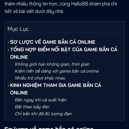
thêm nhiều thông tin hơn, cùng Hello88 khám phá chi
tiết về bài viết dưới đây nhé.
Mục Lục
SƠ LƯỢC VỀ GAME BẮN CÁ ONLINE
TỔNG HỢP ĐIỂM NỔI BẬT CỦA GAME BẮN CÁ
ONLINE
Không giới hạn không gian, thời gian
Kiếm tiền dễ dàng với game bắn cá online
Nhiều trò chơi khác nhau
KINH NGHIỆM THAM GIA GAME BẮN CÁ
ONLINE
Bắn ngay khi cá xuất hiện
Bắt theo bầy đàn
Chỉ bắn khi đã đủ lượng đạn
Sơ lược về game bắn cá online