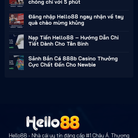
chóng chỉ với 5 phút
Đăng nhập Hello88 ngay nhận về tay
quà chào mừng khủng
Nạp Tiền Hello88 – Hướng Dẫn Chi
Tiết Dành Cho Tân Binh
Sảnh Bắn Cá 888b Casino Thưởng
Cực Chất Đến Cho Newbie
Hello88 - Nhà cái uy tín đăng cấp #1 Châu Á. Thương