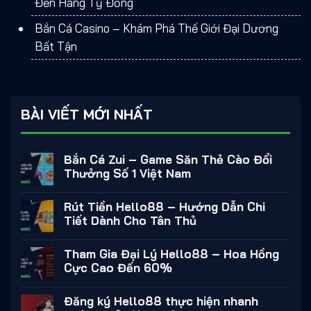
Đến Hàng Tỷ Đồng
Bắn Cá Casino – Khám Phá Thế Giới Đại Dương
Bất Tận
BÀI VIẾT MỚI NHẤT
Bắn Cá Zui – Game Săn Thẻ Cào Đổi
Thưởng Số 1 Việt Nam
Rút Tiền Hello88 – Hướng Dẫn Chi
Tiết Dành Cho Tân Thủ
Tham Gia Đại Lý Hello88 – Hoa Hồng
Cực Cao Đến 60%
Đăng ký Hello88 thực hiện nhanh