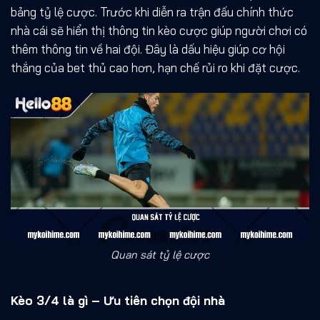
bảng tỷ lệ cược. Trước khi diễn ra trận đấu chính thức
nhà cái sẽ hiển thị thông tin kèo cược giúp người chơi có
thêm thông tin về hai đội. Đây là dấu hiệu giúp cơ hội
thắng của bet thủ cao hơn, hạn chế rủi ro khi đặt cược.
Quan sát tỷ lệ cược
Kèo 3/4 là gì – Ưu tiên chọn đội nhà