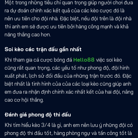
Một trong những tiêu chí quan trọng giúp người chơi đưa
ra dự đoán chính xác kết quả của các kèo cược đó là
nên ưu tiên cho đội nhà. Đặc biệt, nếu đội trên là đội nhà
thì anh em sẽ được ưu tiên bởi hàng công mạnh và khả
năng thắng cao hơn.
Soi kèo các trận đấu gần nhất
Khi tham gia cá cược bóng đá
Hello88
việc soi kèo
cũng rất quan trọng, các yếu tố như phong độ, đội hình
xuất phát, lịch sử đối đầu của những trận trước đó. Đặc
biệt nhất là tình hình của của các loại kèo cũng giúp anh
em đưa ra nhận định chính xác nhất kết của hai đội, nâng
cao cơ hội thắng.
Đánh giá phong độ thi đấu
Khi tìm hiểu
kèo 3/4 là gì
, anh em nên lưu ý những đội có
phong độ thi đấu tốt, hàng phòng ngự và tấn công tốt là