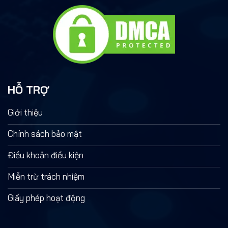
HỖ TRỢ
Giới thiệu
Chính sách bảo mật
Điều khoản điều kiện
Miễn trừ trách nhiệm
Giấy phép hoạt động