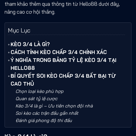
tham khảo thêm qua thông tin từ Hello88 dưới đây,
nâng cao cơ hội thắng.
Mục Lục
KÈO 3/4 LÀ GÌ?
CÁCH TÍNH KÈO CHẤP 3/4 CHÍNH XÁC
Ý NGHĨA TRONG BẢNG TỶ LỆ KÈO 3/4 TẠI
HELLO88
BÍ QUYẾT SOI KÈO CHẤP 3/4 BẤT BẠI TỪ
CAO THỦ
Chọn loại kèo phù hợp
Quan sát tỷ lệ cược
Kèo 3/4 là gì – Ưu tiên chọn đội nhà
Soi kèo các trận đấu gần nhất
Đánh giá phong độ thi đấu