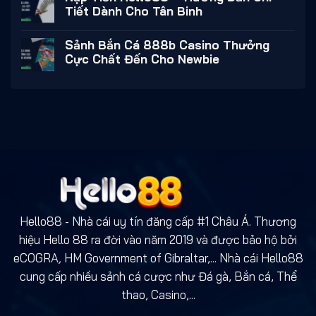
Tiết Dành Cho Tân Binh
Sảnh Bắn Cá 888b Casino Thưởng
Cực Chất Đến Cho Newbie
Hello88 - Nhà cái uy tín đăng cấp #1 Châu Á. Thương
hiệu Hello 88 ra đời vào năm 2019 và được bảo hộ bởi
eCOGRA
,
HM Government of Gibraltar,... Nhà cái Hello88
cung cấp nhiều sảnh cá cược như Đá gà, Bắn cá, Thể
thao, Casino,...