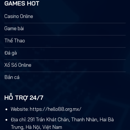
GAMES HOT
Casino Online
Game bài
Thể Thao
Đá gà
Xổ Số Online
Bắn cá
HỖ TRỢ 24/7
Website:
https://hello88.org.mx/
Địa chỉ:
291 Trần Khát Chân, Thanh Nhàn, Hai Bà
Trưng, Hà Nội, Việt Nam