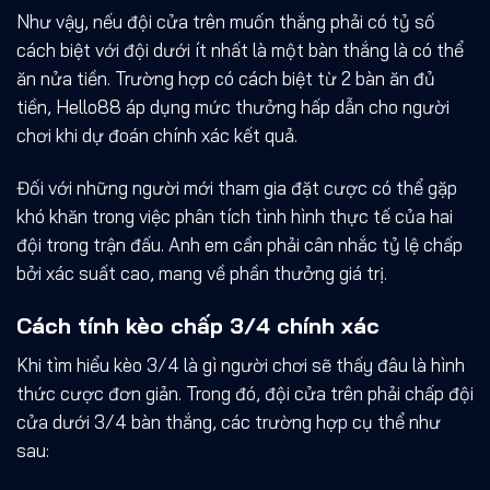
Như vậy, nếu đội cửa trên muốn thắng phải có tỷ số
cách biệt với đội dưới ít nhất là một bàn thắng là có thể
ăn nửa tiền. Trường hợp có cách biệt từ 2 bàn ăn đủ
tiền, Hello88 áp dụng mức thưởng hấp dẫn cho người
chơi khi dự đoán chính xác kết quả.
Đối với những người mới tham gia đặt cược có thể gặp
khó khăn trong việc phân tích tình hình thực tế của hai
đội trong trận đấu. Anh em cần phải cân nhắc tỷ lệ chấp
bởi xác suất cao, mang về phần thưởng giá trị.
Cách tính kèo chấp 3/4 chính xác
Khi tìm hiểu
kèo 3/4 là gì
người chơi sẽ thấy đâu là hình
thức cược đơn giản. Trong đó, đội cửa trên phải chấp đội
cửa dưới 3/4 bàn thắng, các trường hợp cụ thể như
sau: