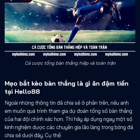
Cá cược tổng bàn thắng hiệp và toàn trận
Mẹo bắt kèo bàn thắng là gì ăn đậm tiền
tại Hello88
Ngoài những thông tin đã chia sẻ ở phần trên, nếu anh
em muốn quá trình tham gia dự đoán tổng số bàn thắng
của hai đội chính xác hơn. Thì hãy áp dụng ngay một số
kinh nghiệm được các chuyên gia lão làng trong bóng đá
chia sẻ dưới đây. Cụ thể: