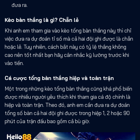
đưa ra.
Kèo bàn thắng là gì? Chẵn lẻ
Khi anh em tham gia vào kèo tổng bàn thắng này thì chỉ
việc đưa ra dự đoán tỉ số mà cả hai đội ghi được là chẵn
hoặc lẻ. Tuy nhiên, cách bắt này có tỷ lệ thắng không
cao nên tốt nhất bạn hãy cân nhắc kỹ lưỡng trước khi
vào tiền.
Cá cược tổng bàn thắng hiệp và toàn trận
Một trong những kèo tổng bàn thắng cũng khá phổ biến
được nhiều người yêu thích khi tham gia cá độ chính là
hiệp và toàn trận. Theo đó, anh em cần đưa ra dự đoán
tổng số bàn cả hai đội ghi được trong hiệp 1, 2 hoặc 90
phút của trận đấu bao gồm cả bù giờ.