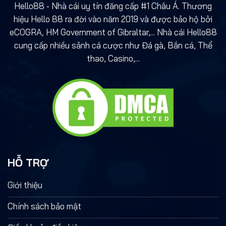
Hello88 - Nhà cái uy tín đăng cấp #1 Châu Á. Thương
hiệu Hello 88 ra đời vào năm 2019 và được bảo hộ bởi
eCOGRA
,
HM Government of Gibraltar,... Nhà cái Hello88
cung cấp nhiều sảnh cá cược như Đá gà, Bắn cá, Thể
thao, Casino,...
HỖ TRỢ
Giới thiệu
Chính sách bảo mật