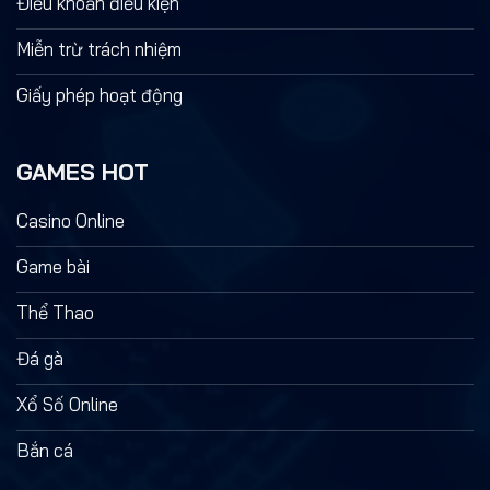
Điều khoản điều kiện
Miễn trừ trách nhiệm
Giấy phép hoạt động
GAMES HOT
Casino Online
Game bài
Thể Thao
Đá gà
Xổ Số Online
Bắn cá