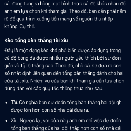
cái đang tung ra hàng loạt hình thức cá độ khác nhau để
anh em lựa chọn khi tham gia. Theo đó, bạn cần phải nắm
rõ để quá trình xuống tiền mang về nguồn thu nhập
khủng. Cụ thể:
Kèo tổng bàn thắng tài xỉu
Đây là một dạng kèo khá phổ biến được áp dụng trong
cá độ bóng đá được nhiều người yêu thích bởi sự đơn
giản và tỷ lệ thắng cao. Theo đó, nhà cái sẽ đưa ra con
số nhất định liên quan đến tổng bàn thắng dành cho hai
cửa tài, xỉu. Nhiệm vụ của bạn khi tham gia cần lựa chọn
đúng đắn với các quy tắc thắng thua như sau:
Tài: Có nghĩa bạn dự đoán tổng bàn thắng hai đội ghi
được lớn hơn con số nhà cái đưa ra.
Xỉu: Ngược lại, với cửa này anh em chỉ việc dự đoán
tổng bàn thắng của hai đội thấp hơn con số nhà cái