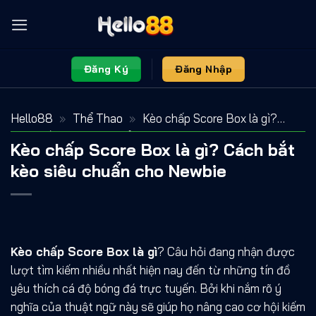
Skip
to
content
Đăng Ký
Đăng Nhập
Hello88
»
Thể Thao
»
Kèo chấp Score Box là gì?
Cách bắt kèo siêu chuẩn cho Newbie
Kèo chấp Score Box là gì? Cách bắt
kèo siêu chuẩn cho Newbie
Kèo chấp Score Box là gì
? Câu hỏi đang nhận được
lượt tìm kiếm nhiều nhất hiện nay đến từ những tín đồ
yêu thích cá độ bóng đá trực tuyến. Bởi khi nắm rõ ý
nghĩa của thuật ngữ này sẽ giúp họ nâng cao cơ hội kiếm