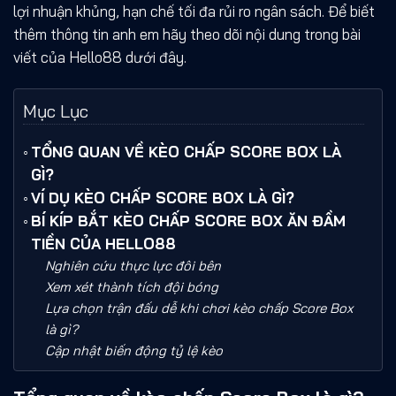
lợi nhuận khủng, hạn chế tối đa rủi ro ngân sách. Để biết
thêm thông tin anh em hãy theo dõi nội dung trong bài
viết của Hello88 dưới đây.
Mục Lục
TỔNG QUAN VỀ KÈO CHẤP SCORE BOX LÀ
GÌ?
VÍ DỤ KÈO CHẤP SCORE BOX LÀ GÌ?
BÍ KÍP BẮT KÈO CHẤP SCORE BOX ĂN ĐẦM
TIỀN CỦA HELLO88
Nghiên cứu thực lực đôi bên
Xem xét thành tích đội bóng
Lựa chọn trận đấu dễ khi chơi kèo chấp Score Box
là gì?
Cập nhật biến động tỷ lệ kèo