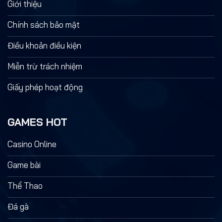
Giới thiệu
Chính sách bảo mật
Điều khoản điều kiện
Miễn trừ trách nhiệm
Giấy phép hoạt động
GAMES HOT
Casino Online
Game bài
Thể Thao
Đá gà