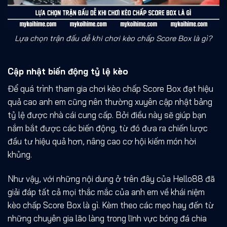
Lựa chọn trận đấu dễ khi chơi kèo chấp Score Box là gì?
Cập nhật biến động tỷ lệ kèo
Để quá trình tham gia chơi kèo chấp Score Box
đạt hiệu
quả cao anh em cũng nên thường xuyên cập nhật bảng
tỷ lệ được nhà cái cung cấp. Bởi điều này sẽ giúp bạn
nắm bắt được các biến động, từ đó đưa ra chiến lược
đầu tư hiệu quả hơn, nâng cao cơ hội kiếm món hời
khủng.
Như vậy, với những nội dung ở trên đây của Hello88 đã
giải đáp tất cả mọi thắc mắc của anh em về khái niệm
kèo chấp Score Box là gì
. Kèm theo các mẹo hay đến từ
những chuyên gia lão làng trong lĩnh vực bóng đá chia