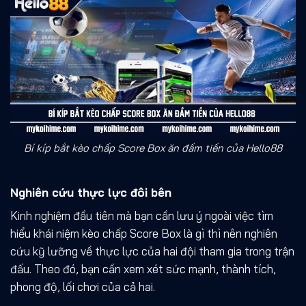
Bí kíp bắt kèo chấp Score Box ăn đầm tiền của Hello88
Nghiên cứu thực lực đôi bên
Kinh nghiệm đầu tiên mà bạn cần lưu ý ngoài việc tìm
hiểu khái niệm
kèo chấp Score Box là gì
thì nên nghiên
cứu kỹ lưỡng về thực lực của hai đội tham gia trong trận
đấu. Theo đó, bạn cần xem xét sức mạnh, thành tích,
phong độ, lối chơi của cả hai.