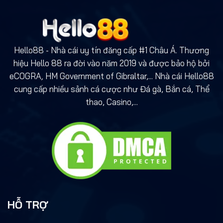
Hello88 - Nhà cái uy tín đăng cấp #1 Châu Á. Thương
hiệu Hello 88 ra đời vào năm 2019 và được bảo hộ bởi
eCOGRA
,
HM Government of Gibraltar,... Nhà cái Hello88
cung cấp nhiều sảnh cá cược như Đá gà, Bắn cá, Thể
thao, Casino,...
HỖ TRỢ