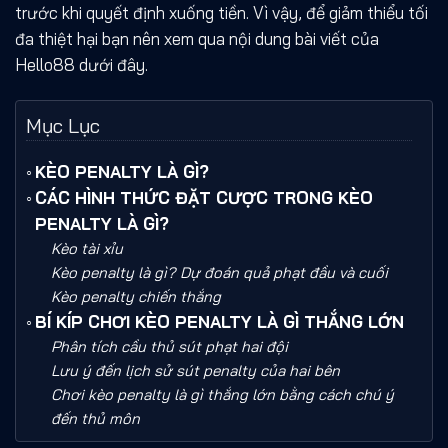
trước khi quyết định xuống tiền. Vì vậy, để giảm thiểu tối
đa thiệt hại bạn nên xem qua nội dung bài viết của
Hello88 dưới đây.
Mục Lục
KÈO PENALTY LÀ GÌ?
CÁC HÌNH THỨC ĐẶT CƯỢC TRONG KÈO
PENALTY LÀ GÌ?
Kèo tài xỉu
Kèo penalty là gì? Dự đoán quả phạt đầu và cuối
Kèo penalty chiến thắng
BÍ KÍP CHƠI KÈO PENALTY LÀ GÌ THẮNG LỚN
Phân tích cầu thủ sút phạt hai đội
Lưu ý đến lịch sử sút penalty của hai bên
Chơi kèo penalty là gì thắng lớn bằng cách chú ý
đến thủ môn