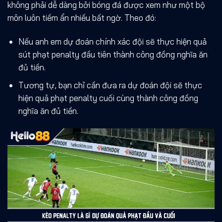
không phải dễ dàng bởi bóng đá được xem như một bộ
môn luôn tiềm ẩn nhiều bất ngờ. Theo đó:
Nếu anh em dự đoán chính xác đội sẽ thực hiện quả
sút phạt penalty đầu tiên thành công đồng nghĩa ăn
đủ tiền.
Tương tự, bạn chỉ cần đưa ra dự đoán đội sẽ thực
hiện quả phạt penalty cuối cùng thành công đồng
nghĩa ăn đủ tiền.