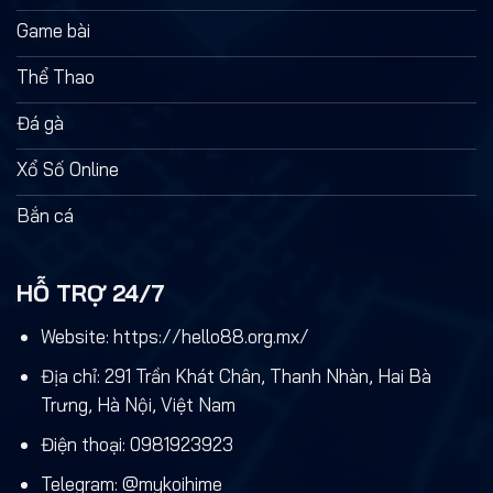
Game bài
Thể Thao
Đá gà
Xổ Số Online
Bắn cá
HỖ TRỢ 24/7
Website:
https://hello88.org.mx/
Địa chỉ:
291 Trần Khát Chân, Thanh Nhàn, Hai Bà
Trưng, Hà Nội, Việt Nam
Điện thoại:
0981923923
Telegram: @mykoihime