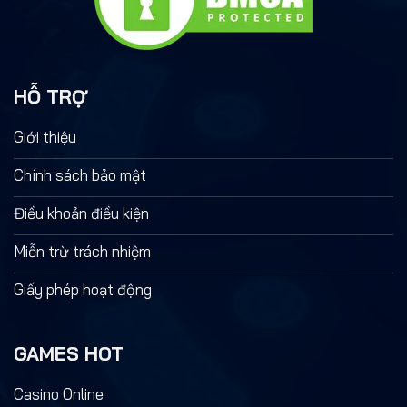
HỖ TRỢ
Giới thiệu
Chính sách bảo mật
Điều khoản điều kiện
Miễn trừ trách nhiệm
Giấy phép hoạt động
GAMES HOT
Casino Online