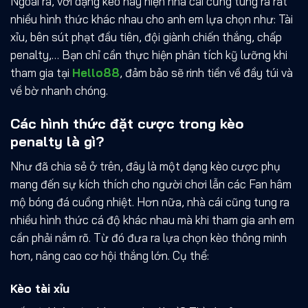
Ngoài ra, với dạng kèo này hiện nhà cái cũng tung ra rất
nhiều hình thức khác nhau cho anh em lựa chọn như: Tài
xỉu, bên sút phạt đầu tiên, đội giành chiến thắng, chấp
penalty,… Bạn chỉ cần thực hiện phân tích kỹ lưỡng khi
tham gia tại
Hello88
, đảm bảo sẽ rinh tiền về đầy túi và
về bờ nhanh chóng.
Các hình thức đặt cược trong kèo
penalty là gì?
Như đã chia sẻ ở trên, đây là một dạng kèo cược phụ
mang đến sự kích thích cho người chơi lẫn các Fan hâm
mộ bóng đá cuồng nhiệt. Hơn nữa, nhà cái cũng tung ra
nhiều hình thức cá độ khác nhau mà khi tham gia anh em
cần phải nắm rõ. Từ đó đưa ra lựa chọn kèo thông minh
hơn, nâng cao cơ hội thắng lớn. Cụ thể:
Kèo tài xỉu