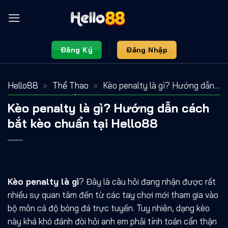
Skip
to
content
Đăng Ký
Đăng Nhập
Hello88
»
Thể Thao
»
Kèo penalty là gì? Hướng dẫn
cách bắt kèo chuẩn tại Hello88
Kèo penalty là gì? Hướng dẫn cách
bắt kèo chuẩn tại Hello88
Kèo penalty là gì
? Đây là câu hỏi đang nhận được rất
nhiều sự quan tâm đến từ các tay chơi mới tham gia vào
bộ môn cá độ bóng đá trực tuyến. Tuy nhiên, dạng kèo
này khá khó đánh đòi hỏi anh em phải tính toán cẩn thận