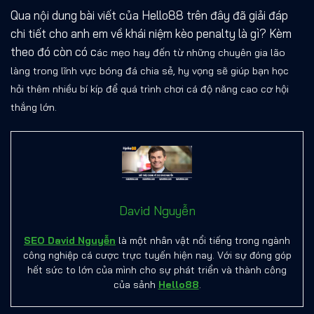
Qua nội dung bài viết của Hello88 trên đây đã giải đáp
chi tiết cho anh em về khái niệm
kèo penalty là gì
? Kèm
theo đó còn có c
ác mẹo hay đến từ những chuyên gia lão
làng trong lĩnh vực bóng đá chia sẻ, hy vọng sẽ giúp bạn học
hỏi thêm nhiều bí kíp để quá trình chơi cá độ năng cao cơ hội
thắng lớn.
David Nguyễn
SEO David Nguyễn
là một nhân vật nổi tiếng trong ngành
công nghiệp cá cược trực tuyến hiện nay. Với sự đóng góp
hết sức to lớn của mình cho sự phát triển và thành công
của sảnh
Hello88
.