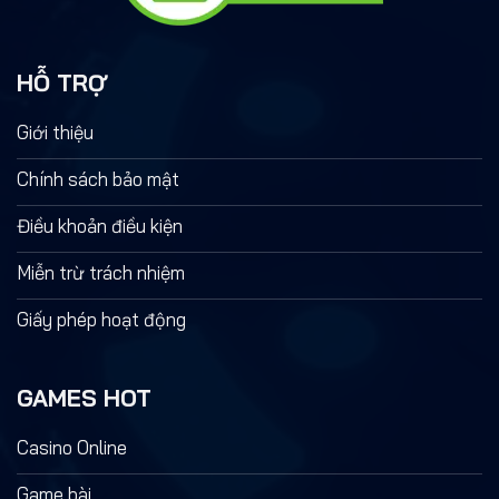
HỖ TRỢ
Giới thiệu
Chính sách bảo mật
Điều khoản điều kiện
Miễn trừ trách nhiệm
Giấy phép hoạt động
GAMES HOT
Casino Online
Game bài