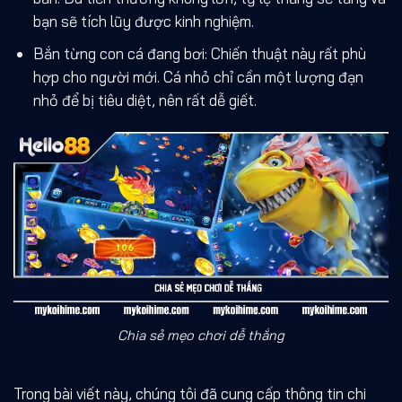
bạn sẽ tích lũy được kinh nghiệm.
Bắn từng con cá đang bơi: Chiến thuật này rất phù
hợp cho người mới. Cá nhỏ chỉ cần một lượng đạn
nhỏ để bị tiêu diệt, nên rất dễ giết.
Chia sẻ mẹo chơi dễ thắng
Trong bài viết này, chúng tôi đã cung cấp thông tin chi