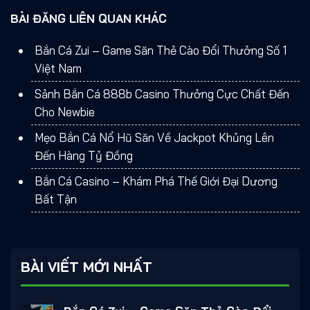
BÀI ĐĂNG LIÊN QUAN KHÁC
Bắn Cá Zui – Game Săn Thẻ Cào Đổi Thưởng Số 1
Việt Nam
Sảnh Bắn Cá 888b Casino Thưởng Cực Chất Đến
Cho Newbie
Mẹo Bắn Cá Nổ Hũ Săn Về Jackpot Khủng Lên
Đến Hàng Tỷ Đồng
Bắn Cá Casino – Khám Phá Thế Giới Đại Dương
Bất Tận
BÀI VIẾT MỚI NHẤT