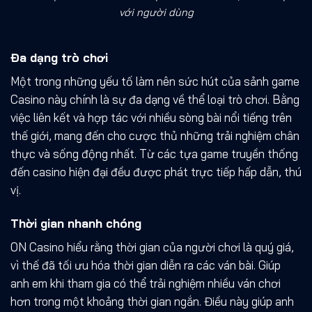
với người dùng
Đa dạng trò chơi
Một trong những yếu tố làm nên sức hút của sảnh game
Casino này chính là sự đa dạng về thể loại trò chơi. Bằng
việc liên kết và hợp tác với nhiều sòng bài nổi tiếng trên
thế giới, mang đến cho cược thủ những trải nghiệm chân
thực và sống động nhất. Từ các tựa game truyền thống
đến casino hiện đại đều được phát trực tiếp hấp dẫn, thú
vị.
Thời gian nhanh chóng
ON Casino
hiểu rằng thời gian của người chơi là quý giá,
vì thế đã tối ưu hóa thời gian diễn ra các ván bài. Giúp
anh em khi tham gia có thể trải nghiệm nhiều ván chơi
hơn trong một khoảng thời gian ngắn. Điều này giúp anh