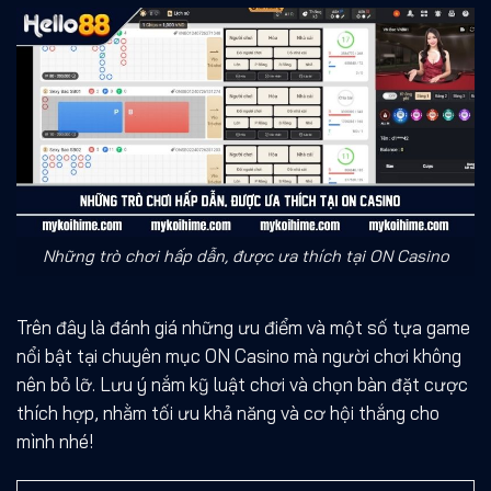
Những trò chơi hấp dẫn, được ưa thích tại ON Casino
Trên đây là đánh giá những ưu điểm và một số tựa game
nổi bật tại chuyên mục
ON Casino
mà người chơi không
nên bỏ lỡ. Lưu ý nắm kỹ luật chơi và chọn bàn đặt cược
thích hợp, nhằm tối ưu khả năng và cơ hội thắng cho
mình nhé!