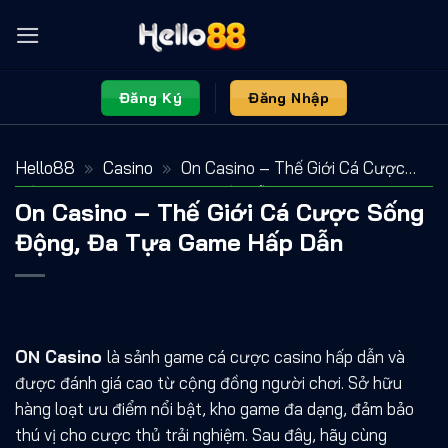
Skip
to
content
Đăng Ký
Đăng Nhập
Hello88
»
Casino
»
On Casino – Thế Giới Cá Cược
Sống Động, Đa Tựa Game Hấp Dẫn
On Casino – Thế Giới Cá Cược Sống
Động, Đa Tựa Game Hấp Dẫn
ON Casino
là sảnh game cá cược casino hấp dẫn và
được đánh giá cao từ cộng đồng người chơi. Sở hữu
hàng loạt ưu điểm nổi bật, kho game đa dạng, đảm bảo
thú vị cho cược thủ trải nghiệm. Sau đây, hãy cùng