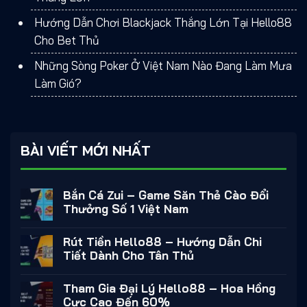
Hướng Dẫn Chơi Blackjack Thắng Lớn Tại Hello88
Cho Bet Thủ
Những Sòng Poker Ở Việt Nam Nào Đang Làm Mưa
Làm Gió?
BÀI VIẾT MỚI NHẤT
Bắn Cá Zui – Game Săn Thẻ Cào Đổi
Thưởng Số 1 Việt Nam
Rút Tiền Hello88 – Hướng Dẫn Chi
Tiết Dành Cho Tân Thủ
Tham Gia Đại Lý Hello88 – Hoa Hồng
Cực Cao Đến 60%