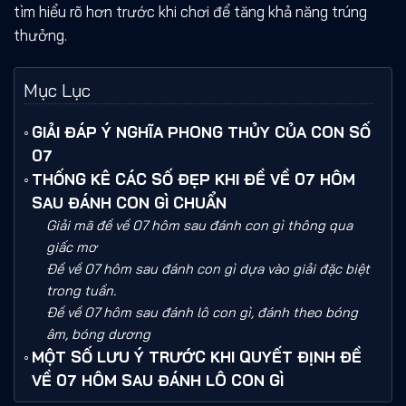
tìm hiểu rõ hơn trước khi chơi để tăng khả năng trúng
thưởng.
Mục Lục
GIẢI ĐÁP Ý NGHĨA PHONG THỦY CỦA CON SỐ
07
THỐNG KÊ CÁC SỐ ĐẸP KHI ĐỀ VỀ 07 HÔM
SAU ĐÁNH CON GÌ CHUẨN
Giải mã đề về 07 hôm sau đánh con gì thông qua
giấc mơ
Đề về 07 hôm sau đánh con gì dựa vào giải đặc biệt
trong tuần.
Đề về 07 hôm sau đánh lô con gì, đánh theo bóng
âm, bóng dương
MỘT SỐ LƯU Ý TRƯỚC KHI QUYẾT ĐỊNH ĐỀ
VỀ 07 HÔM SAU ĐÁNH LÔ CON GÌ