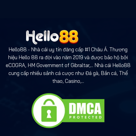
Hello88 - Nhà cái uy tín đăng cấp #1 Châu Á. Thương
hiệu Hello 88 ra đời vào năm 2019 và được bảo hộ bởi
eCOGRA
,
HM Government of Gibraltar,... Nhà cái Hello88
cung cấp nhiều sảnh cá cược như Đá gà, Bắn cá, Thể
thao, Casino,...