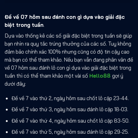
Đề về 07 hôm sau đánh con gì dựa vào giải đặc
biệt trong tuần
.
Dựa vào thống kê các số giải đặc biệt trong tuần sẽ giúp
bạn nhìn ra quy tắc trúng thưởng của các số. Tuy không
đảm bảo chính xác 100% nhưng cũng có độ tin cậy cao
mà bạn có thể tham khảo. Nếu bạn vẫn đang phân vân
đề
về 07 hôm sau đánh lô con gì
dựa vào giải đặc biệt trong
tuần thì có thể tham khảo một vài số
Hello88
gợi ý
dưới đây:
Đề về 7 vào thứ 2, ngày hôm sau chốt lô cặp 23-44.
Đề về 7 vào thứ 3, ngày hôm sau đánh lô cặp 18-03.
Đề về 7 vào thứ 4, ngày hôm sau chốt lô cặp 83-50.
Đề về 7 vào thứ 5, ngày hôm sau đánh lô cặp 29-25.