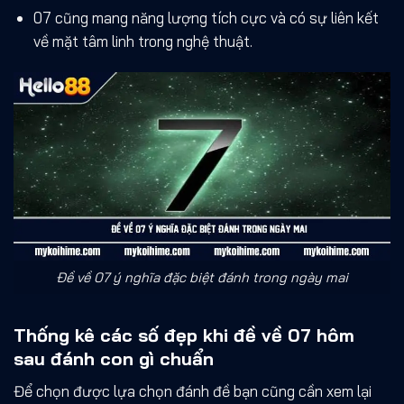
07 cũng mang năng lượng tích cực và có sự liên kết
về mặt tâm linh trong nghệ thuật.
Đề về 07 ý nghĩa đặc biệt đánh trong ngày mai
Thống kê các số đẹp khi đề về 07 hôm
sau đánh con gì chuẩn
Để chọn được lựa chọn đánh đề bạn cũng cần xem lại